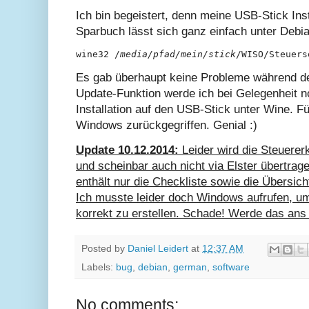
Ich bin begeistert, denn meine USB-Stick In
Sparbuch lässt sich ganz einfach unter Debi
wine32 /
media/pfad/mein/stick
/WISO/Steuers
Es gab überhaupt keine Probleme während de
Update-Funktion werde ich bei Gelegenheit n
Installation auf den USB-Stick unter Wine. Fü
Windows zurückgegriffen. Genial :)
Update 10.12.2014:
Leider wird die Steuererk
und scheinbar auch nicht via Elster übertrage
enthält nur die Checkliste sowie die Übersich
Ich musste leider doch Windows aufrufen, u
korrekt zu erstellen. Schade! Werde das a
Posted by
Daniel Leidert
at
12:37 AM
Labels:
bug
,
debian
,
german
,
software
No comments: